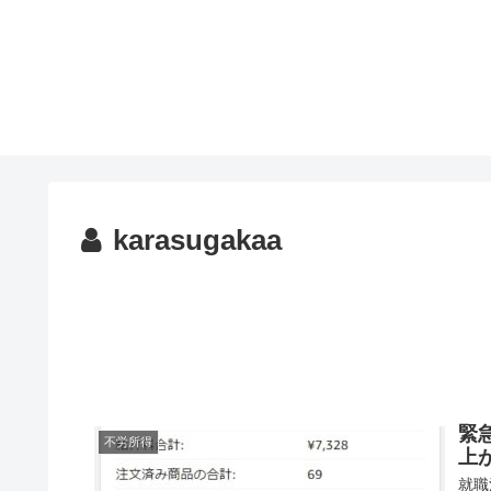
karasugakaa
緊
不労所得
上
就職