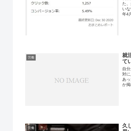
た、
いな
年4
就
労働
て
自分
対に
あっ
か掲
久
労働