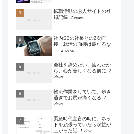
転職活動の求人サイトの登
録記録
2 views
社内SEの社長との2次面
接、就活の面接は疲れるな
ー
2 views
会社を辞めたい、疲れたか
ら、心が苦しくなる前に
2
views
物流作業をしていて、歩き
過ぎでお尻が痛くなる
2
views
緊急時代宣言の時に、ネッ
トを頑張っていたら収益が
上がった話
1 view