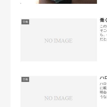
働
労働
この
そこ
ら、
だと
ハ
労働
ハロ
に載
明会
うな