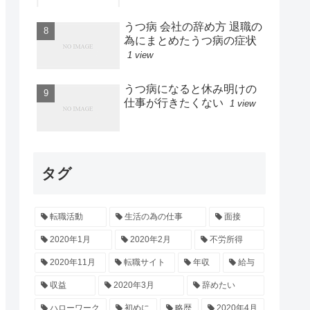
うつ病 会社の辞め方 退職の
為にまとめたうつ病の症状
1 view
うつ病になると休み明けの
仕事が行きたくない
1 view
タグ
転職活動
生活の為の仕事
面接
2020年1月
2020年2月
不労所得
2020年11月
転職サイト
年収
給与
収益
2020年3月
辞めたい
ハローワーク
初めに
略歴
2020年4月