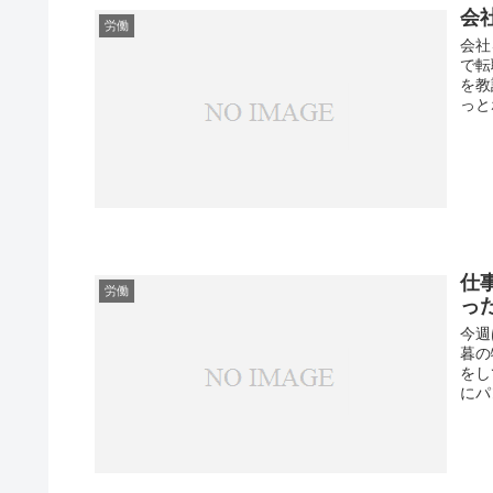
会
労働
会社
で転
を教
っと
仕
労働
っ
今週
暮の
をし
にパ