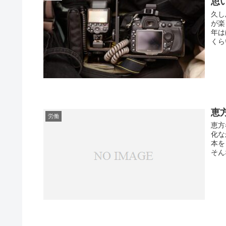
思
久し
が楽
年は
くら
恵
労働
恵方
化な
本を
そん