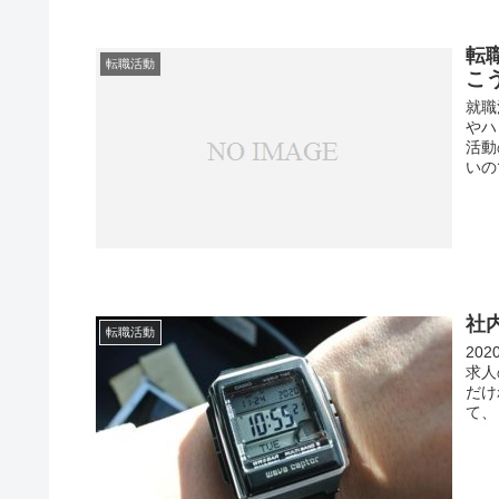
転
転職活動
こ
就職
やハ
活動
いの
社
転職活動
20
求人
だけ
て、